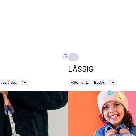
Préféré {nom}
LÄSSIG
Sacs à dos
1+
Vêtements
Bodys
1+