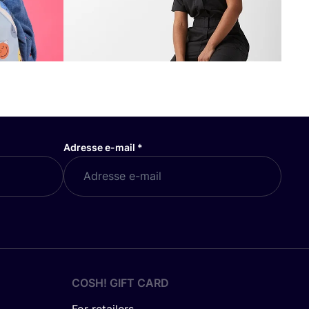
Adresse e-mail
*
COSH! GIFT CARD
For retailers