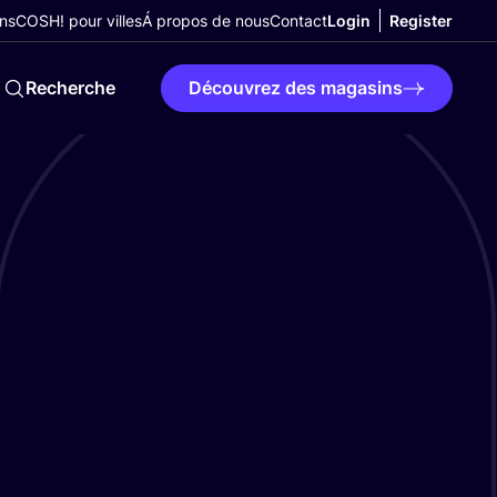
ns
COSH! pour villes
Á propos de nous
Contact
Login
Register
Recherche
Découvrez des magasins