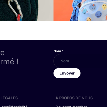
re
Nom
*
ormé !
Envoyer
 LÉGALES
Á PROPOS DE NOUS
 confidentialité
Devenez membre