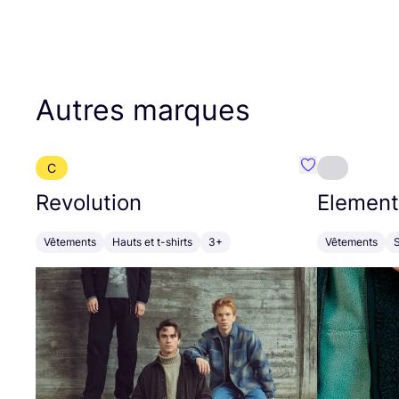
Autres marques
C
Préféré {nom}
Revolution
Element
Vêtements
Hauts et t-shirts
3+
Vêtements