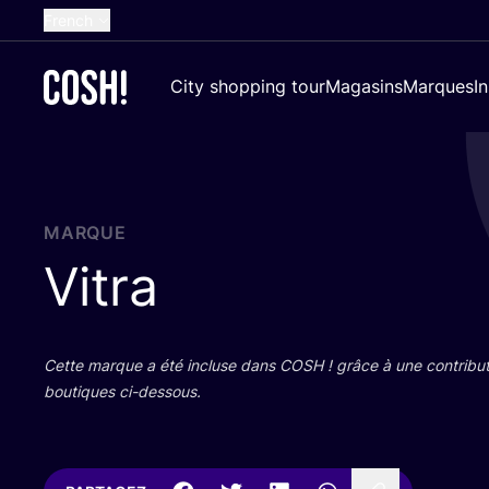
French
English
City shopping tour
Magasins
Marques
I
Dutch
Spanish
German
Croatian
MARQUE
Vitra
Cette marque a été incluse dans
COSH
! grâce à une contri­bu­
bou­tiques ci-dessous.