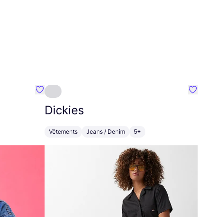
Préféré {nom}
Préféré
Dickies
Vêtements
Jeans / Denim
5+