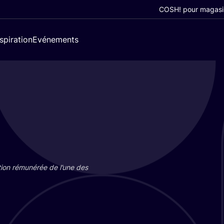
COSH! pour magasi
nspiration
Evénements
tion rému­né­rée de l’une des