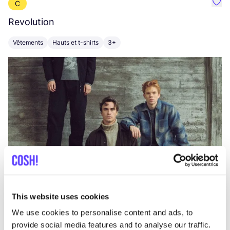
C
Préf
Revolution
E
Vêtements
Hauts et t-shirts
3+
V
This website uses cookies
We use cookies to personalise content and ads, to
provide social media features and to analyse our traffic.