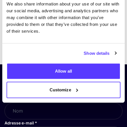
We also share information about your use of our site with
our social media, advertising and analytics partners who
may combine it with other information that you’ve
provided to them or that they’ve collected from your use
of their services.
Previous
Next
Show details
Allow all
Inscrivez-vous à notre lettre
d’information et restez informé !
Customize
Nom
*
Adresse e-mail
*