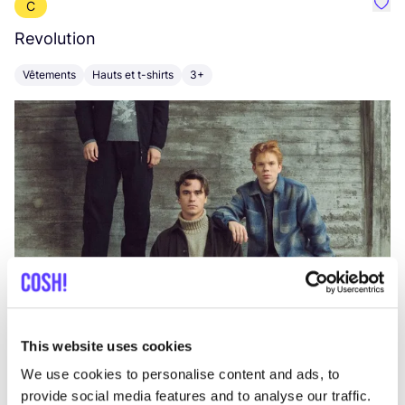
C
Préf
Revolution
E
Vêtements
Hauts et t-shirts
3+
V
This website uses cookies
We use cookies to personalise content and ads, to
provide social media features and to analyse our traffic.