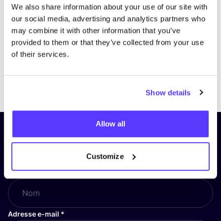
We also share information about your use of our site with
our social media, advertising and analytics partners who
may combine it with other information that you’ve
provided to them or that they’ve collected from your use
of their services.
Previous
Next
Show details
Allow all
Inscrivez-vous à notre lettre
d’information et restez informé !
Customize
Nom
*
Adresse e-mail
*