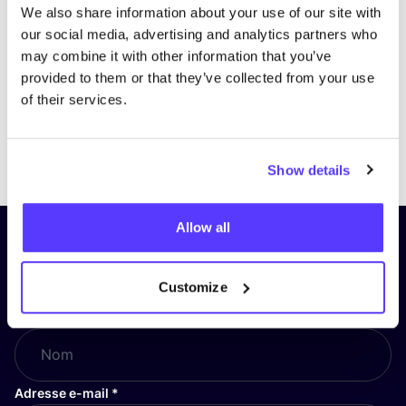
We also share information about your use of our site with
our social media, advertising and analytics partners who
may combine it with other information that you’ve
provided to them or that they’ve collected from your use
of their services.
Previous
Next
Show details
Allow all
Inscrivez-vous à notre lettre
d’information et restez informé !
Customize
Nom
*
Adresse e-mail
*