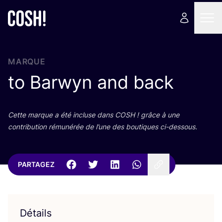
MARQUE
to Barwyn and back
Cette marque a été incluse dans
COSH
! grâce à une
contri­bu­tion rému­né­rée de l’une des bou­tiques ci-dessous.
PARTAGEZ
Détails