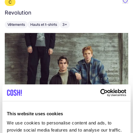
C
Préf
Revolution
E
Vêtements
Hauts et t-shirts
3+
V
This website uses cookies
We use cookies to personalise content and ads, to
provide social media features and to analyse our traffic.