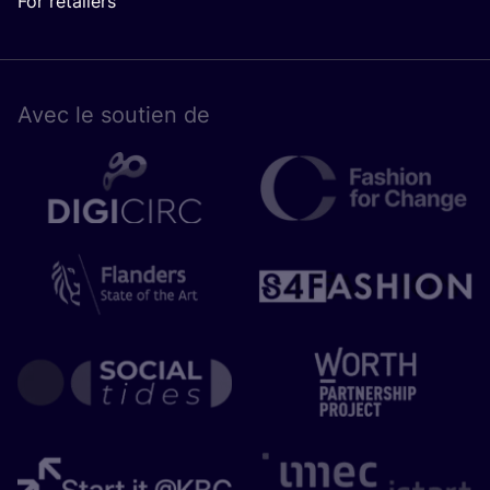
For retailers
Avec le sou­tien de