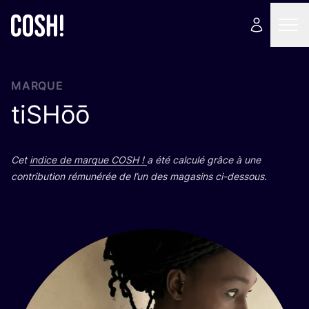
MARQUE
tiSHōō
Cet
indice de marque
COSH
!
a été cal­cu­lé grâce à une
contri­bu­tion rému­né­rée de l’un des maga­sins ci-dessous.