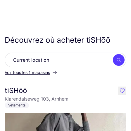
Découvrez où acheter tiSHōō
Rech
Voir tous les 1 magasins
tiSHōō
like
Klarendalseweg 103, Arnhem
Vêtements