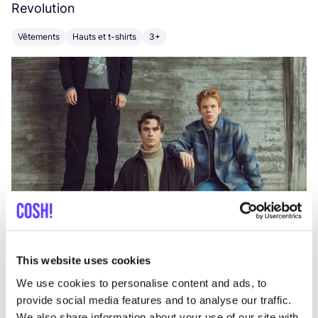
Revolution
E
Vêtements
Hauts et t-shirts
3+
V
This website uses cookies
We use cookies to personalise content and ads, to
provide social media features and to analyse our traffic.
We also share information about your use of our site with