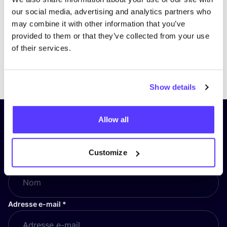
our social media, advertising and analytics partners who
may combine it with other information that you’ve
provided to them or that they’ve collected from your use
of their services.
Previous
Next
Show details
Allow all
Inscrivez-vous à notre lettre
d’information et restez informé !
Customize
Nom
*
Adresse e-mail
*