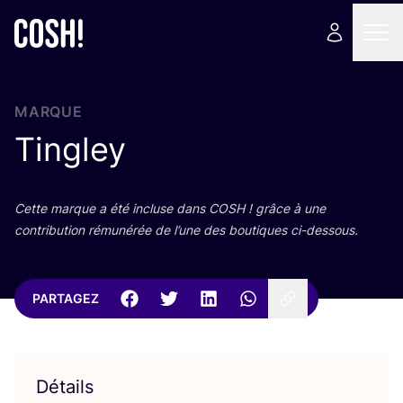
MARQUE
Tingley
Cette marque a été incluse dans
COSH
! grâce à une
contri­bu­tion rému­né­rée de l’une des bou­tiques ci-dessous.
PARTAGEZ
Détails