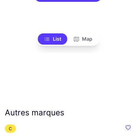
List
Map
Autres marques
C
Préf