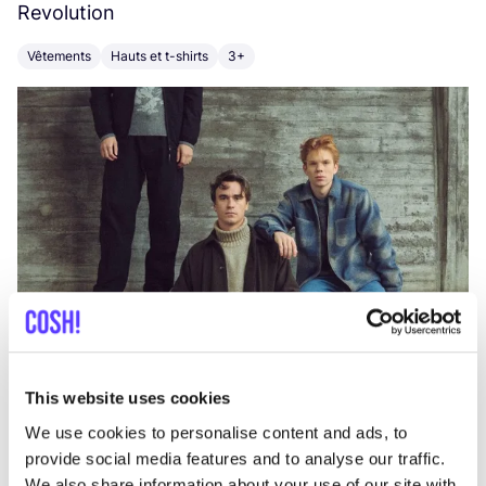
Revolution
E
Vêtements
Hauts et t-shirts
3+
V
This website uses cookies
We use cookies to personalise content and ads, to
provide social media features and to analyse our traffic.
We also share information about your use of our site with