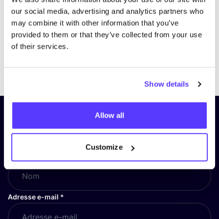
our social media, advertising and analytics partners who
may combine it with other information that you’ve
provided to them or that they’ve collected from your use
of their services.
Previous
Next
Show details
Allow all
Inscrivez-vous à notre lettre
d’information et restez informé !
Customize
Nom
*
Adresse e-mail
*