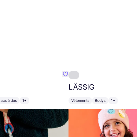
Préféré {nom}
LÄSSIG
Sacs à dos
1+
Vêtements
Bodys
1+