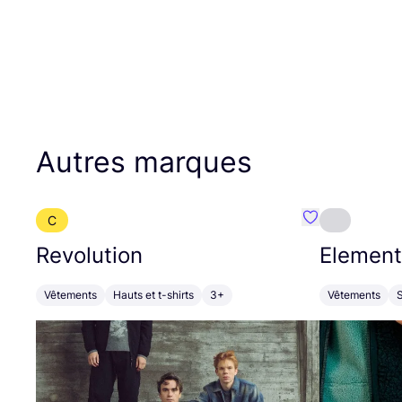
Autres marques
C
Préféré {nom}
Revolution
Element
Vêtements
Hauts et t-shirts
3+
Vêtements