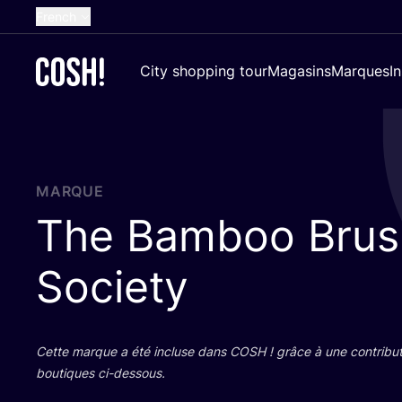
French
English
City shopping tour
Magasins
Marques
I
Dutch
Spanish
German
Croatian
MARQUE
The Bamboo Brus
Society
Cette marque a été incluse dans
COSH
! grâce à une contri­bu­
bou­tiques ci-dessous.