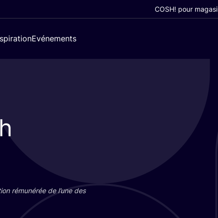
COSH! pour magasi
nspiration
Evénements
h
tion rému­né­rée de l’une des