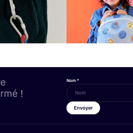
re
Nom
*
ormé !
Envoyer