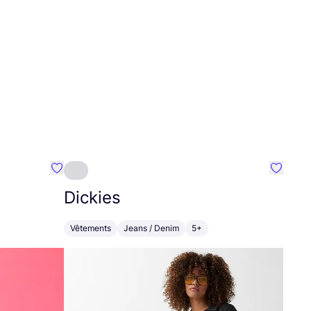
Préféré {nom}
Préféré
Dickies
Vêtements
Jeans / Denim
5+