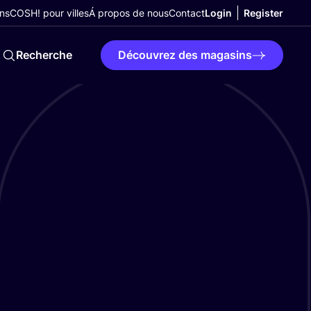
ns
COSH! pour villes
Á propos de nous
Contact
Login
Register
Recherche
Découvrez des magasins