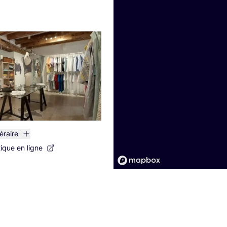
néraire
tique en ligne