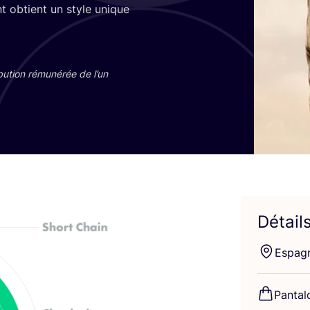
t obtient un style unique
bu­tion rému­né­rée de l’un
Détail
Espag
Pan­ta­