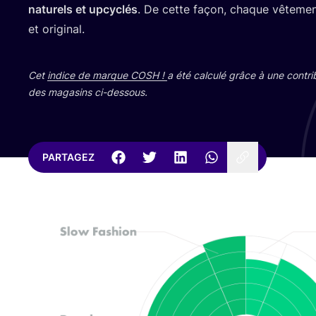
natu­rels et upcy­clés
. De cette façon, chaque vête­men
et original.
Cet
indice de marque
COSH
!
a été cal­cu­lé grâce à une contri­
des maga­sins ci-dessous.
PARTAGEZ