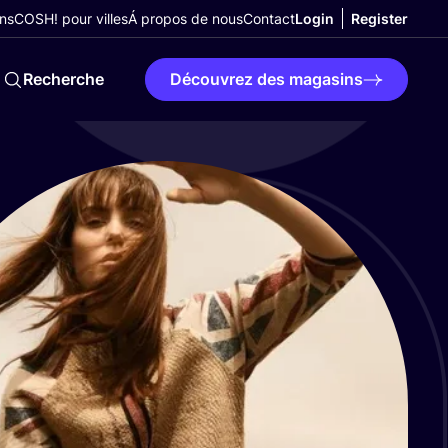
ns
COSH! pour villes
Á propos de nous
Contact
Login
Register
Recherche
Découvrez des magasins