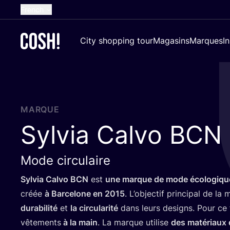
French
English
City shopping tour
Magasins
Marques
I
Dutch
Spanish
German
Croatian
MARQUE
Sylvia Calvo
BCN
Mode circulaire
Syl­via Cal­vo
BCN
est
une marque de mode éco­lo­giqu
créée
à Bar­ce­lone en
2015
. L’ob­jec­tif prin­ci­pal de l
dura­bi­li­té
et
la cir­cu­la­ri­té
dans leurs desi­gns. Pour ce f
vête­ments
à la main
. La marque uti­lise
des maté­riaux