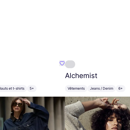
Préféré {nom}
Alchemist
auts et t-shirts
5+
Vêtements
Jeans / Denim
6+