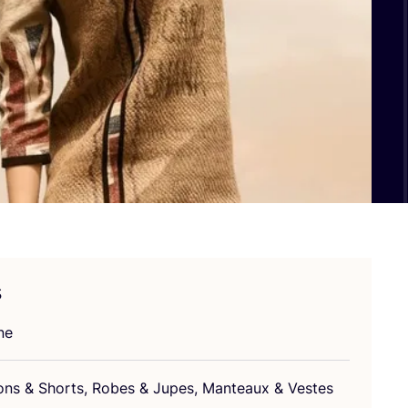
s
ne
lons
&
Shorts, Robes
&
Jupes, Man­teaux
&
Vestes