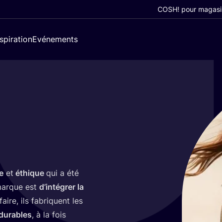
COSH! pour magasi
nspiration
Evénements
e
et
éthique
qui a été
a marque est
d’in­té­grer la
aire, ils fabriquent les
 durables
, à la fois