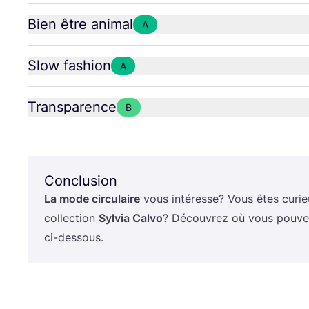
Bien être animal
A
Slow fashion
A
Transparence
B
Conclusion
La mode cir­cu­laire
vous inté­resse? Vous êtes curie
col­lec­tion
Syl­via Cal­vo
? Décou­vrez où vous pou­vez 
ci-dessous.