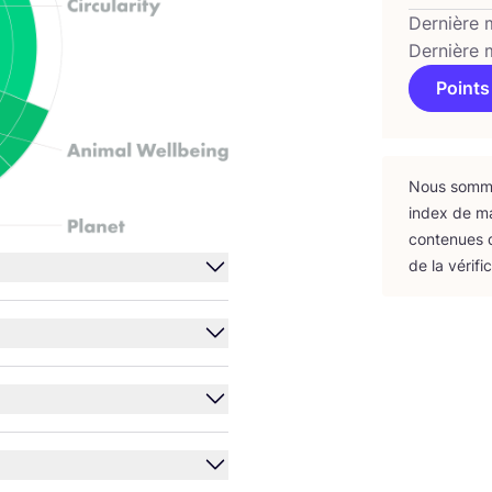
Dernière 
Dernière 
Points
Nous sommes
index de m
conte­nues d
de la véri­fi