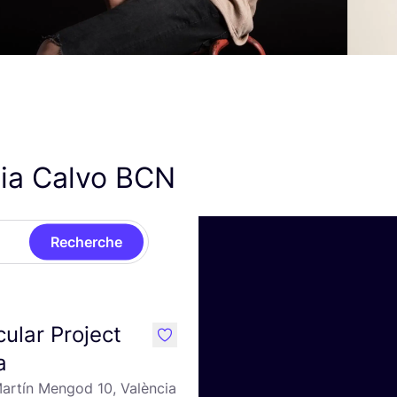
ia Calvo
BCN
Recherche
cular Project
like
a
artín Mengod 10, València