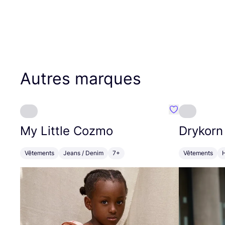
Autres marques
Préféré {nom}
My Little Cozmo
Drykorn
Vêtements
Jeans / Denim
7+
Vêtements
H