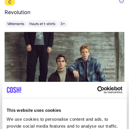
C
Préf
Revolution
E
Vêtements
Hauts et t-shirts
3+
V
This website uses cookies
We use cookies to personalise content and ads, to
provide social media features and to analyse our traffic.