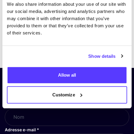
We also share information about your use of our site with
our social media, advertising and analytics partners who
may combine it with other information that you’ve
provided to them or that they’ve collected from your use
of their services.
Previous
Next
Show details
Allow all
Inscrivez-vous à notre lettre
d’information et restez informé !
Customize
Nom
*
Adresse e-mail
*