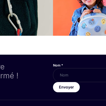
re
Nom
*
ormé !
Envoyer