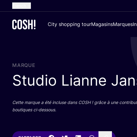
French
English
City shopping tour
Magasins
Marques
I
Dutch
Spanish
German
Croatian
MARQUE
Studio Lianne Ja
Cette marque a été incluse dans
COSH
! grâce à une contri­bu­
bou­tiques ci-dessous.