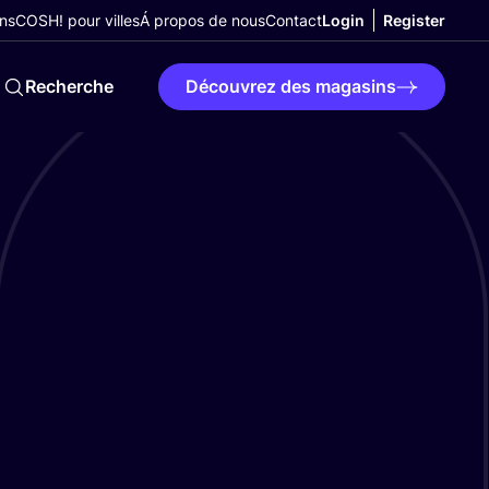
ns
COSH! pour villes
Á propos de nous
Contact
Login
Register
Recherche
Découvrez des magasins