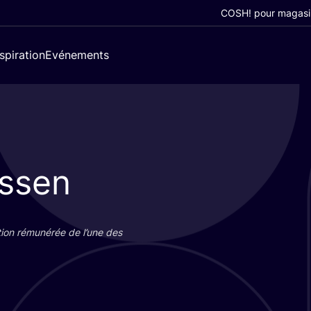
COSH! pour magasi
nspiration
Evénements
nssen
tion rému­né­rée de l’une des