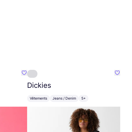
Préféré {nom}
Préféré
Dickies
Vêtements
Jeans / Denim
5+