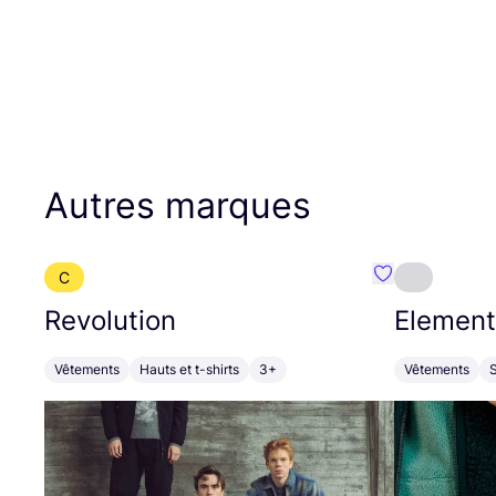
Autres marques
C
Préféré {nom}
Revolution
Element
Vêtements
Hauts et t-shirts
3+
Vêtements