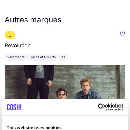
Autres marques
C
Préf
Revolution
E
Vêtements
Hauts et t-shirts
3+
V
This website uses cookies