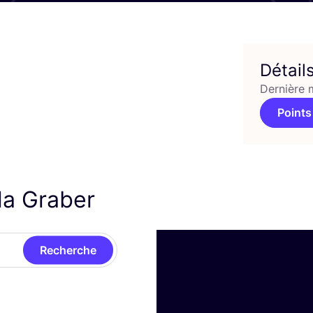
Détail
Dernière 
Points
la Graber
Recherche