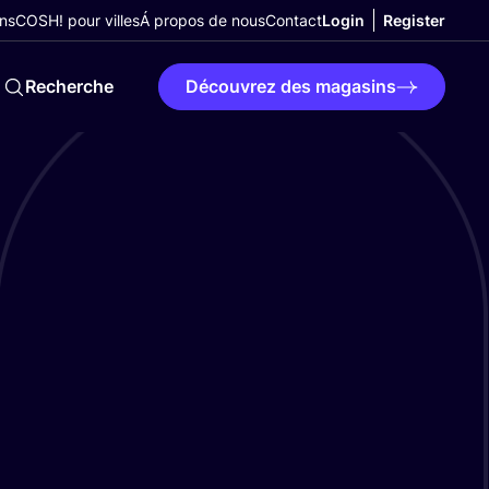
ns
COSH! pour villes
Á propos de nous
Contact
Login
Register
Recherche
Découvrez des magasins