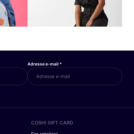
Adresse e-mail
*
COSH! GIFT CARD
For retailers