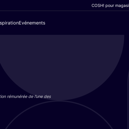
COSH! pour magasi
nspiration
Evénements
tion rému­né­rée de l’une des