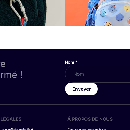
re
Nom
*
ormé !
Envoyer
 LÉGALES
Á PROPOS DE NOUS
 confidentialité
Devenez membre