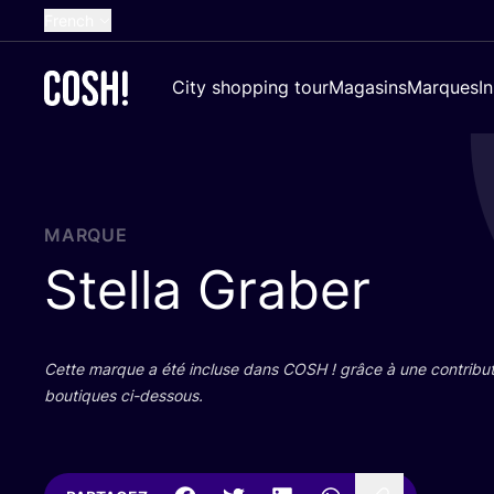
French
English
City shopping tour
Magasins
Marques
I
Dutch
Spanish
German
Croatian
MARQUE
Stella Graber
Cette marque a été incluse dans
COSH
! grâce à une contri­bu­
bou­tiques ci-dessous.