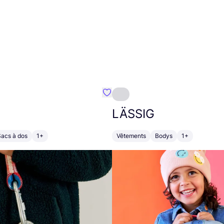
Préféré {nom}
LÄSSIG
Sacs à dos
1+
Vêtements
Bodys
1+