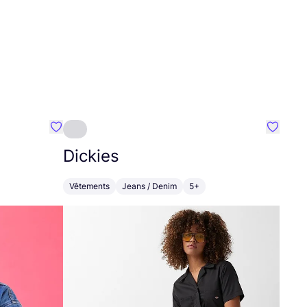
Préféré {nom}
Préféré
Dickies
Vêtements
Jeans / Denim
5+