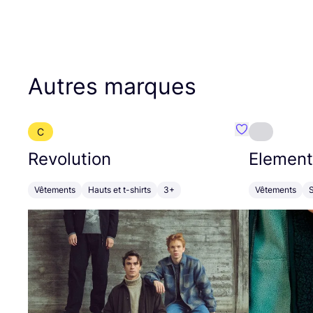
Autres marques
C
Préféré {nom}
Revolution
Element
Vêtements
Hauts et t-shirts
3+
Vêtements