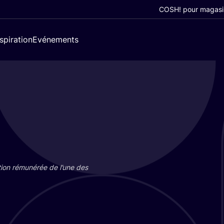
COSH! pour magasi
nspiration
Evénements
tion rému­né­rée de l’une des