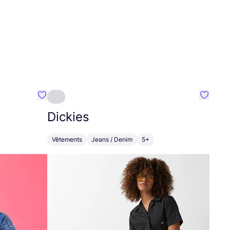
Préféré {nom}
Préféré
Dickies
Vêtements
Jeans / Denim
5+