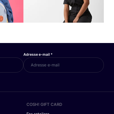
Adresse e-mail
*
COSH! GIFT CARD
For retailers