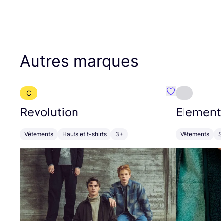
Autres marques
C
Préféré {nom}
Revolution
Element
Vêtements
Hauts et t-shirts
3+
Vêtements