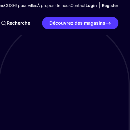
ns
COSH! pour villes
Á propos de nous
Contact
Login
Register
Recherche
Découvrez des magasins