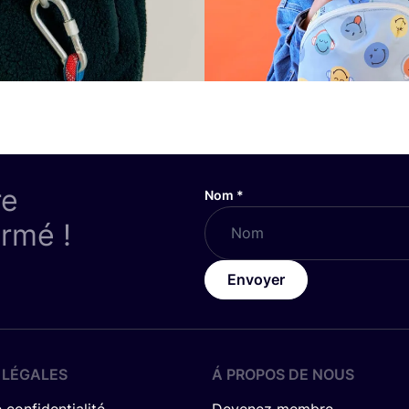
re
Nom
*
ormé !
Envoyer
 LÉGALES
Á PROPOS DE NOUS
 confidentialité
Devenez membre