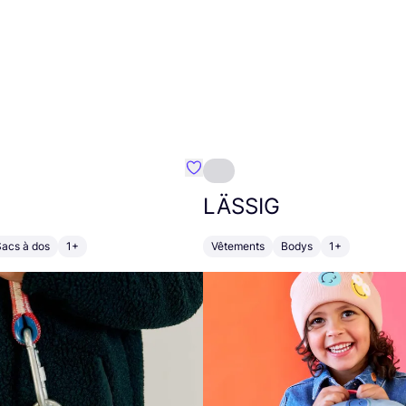
Préféré {nom}
LÄSSIG
Sacs à dos
1+
Vêtements
Bodys
1+