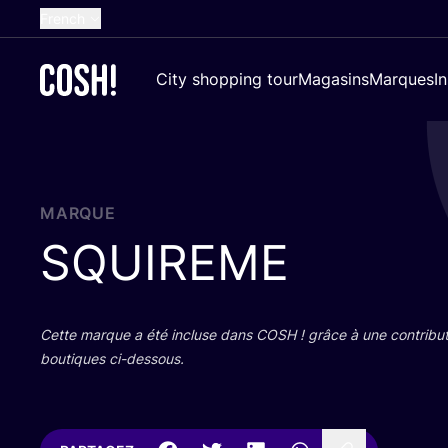
French
English
City shopping tour
Magasins
Marques
I
Dutch
Spanish
German
Croatian
MARQUE
SQUIREME
Cette marque a été incluse dans
COSH
! grâce à une contri­bu­
bou­tiques ci-dessous.