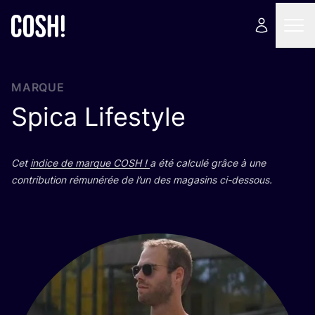
MARQUE
Spica Lifestyle
Cet
indice de marque
COSH
!
a été cal­cu­lé grâce à une
contri­bu­tion rému­né­rée de l’un des maga­sins ci-dessous.