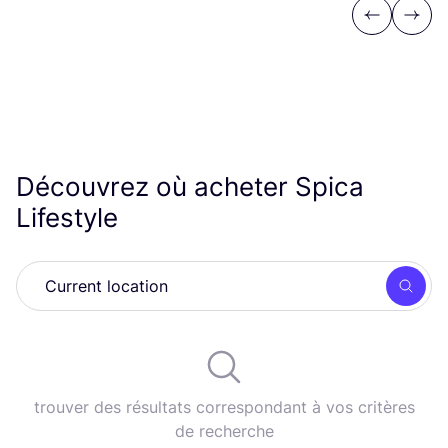
Previous
Next
Découvrez où acheter Spica
Lifestyle
Rech
trouver des résultats correspondant à vos critères
de recherche