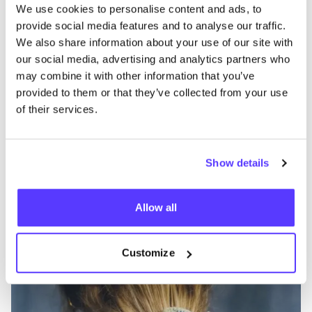
We use cookies to personalise content and ads, to
provide social media features and to analyse our traffic.
We also share information about your use of our site with
our social media, advertising and analytics partners who
B
Préf
may combine it with other information that you’ve
provided to them or that they’ve collected from your use
Studio Orf
S
of their services.
Tricots
Accessoires
2+
V
Show details
Allow all
Customize