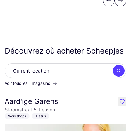
Previous
Next
Découvrez où acheter Scheepjes
Rech
Voir tous les 1 magasins
Aard'ige Garens
like
Stoomstraat 5, Leuven
Workshops
Tissus