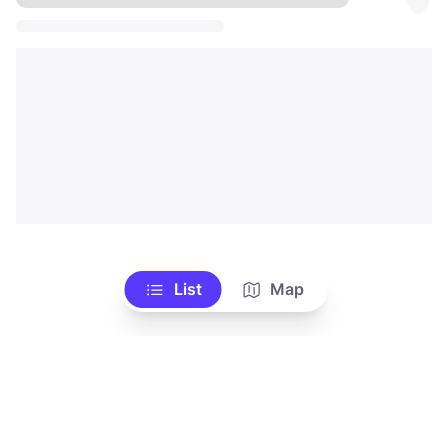
List
Map