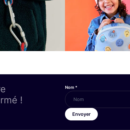
re
Nom
*
ormé !
Envoyer