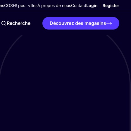
ns
COSH! pour villes
Á propos de nous
Contact
Login
Register
Recherche
Découvrez des magasins