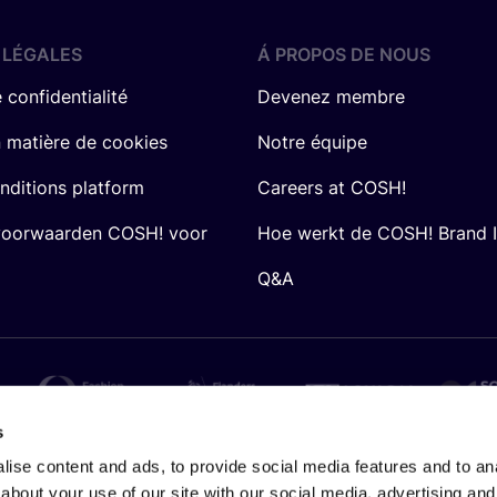
 LÉGALES
Á PROPOS DE NOUS
 confidentialité
Devenez membre
n matière de cookies
Notre équipe
nditions platform
Careers at COSH!
voorwaarden COSH! voor
Hoe werkt de COSH! Brand 
Q&A
s
ise content and ads, to provide social media features and to anal
about your use of our site with our social media, advertising and