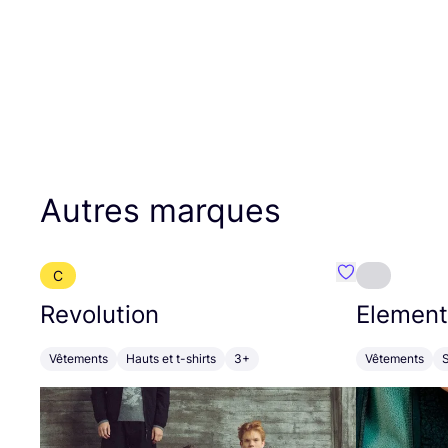
Autres marques
C
Préféré {nom}
Revolution
Element
Vêtements
Hauts et t-shirts
3+
Vêtements