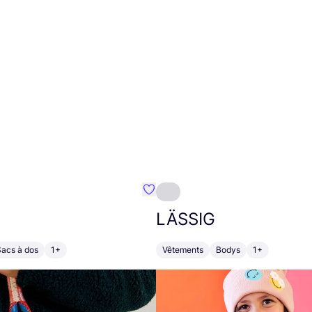
Préféré {nom}
LÄSSIG
Sacs à dos
1+
Vêtements
Bodys
1+