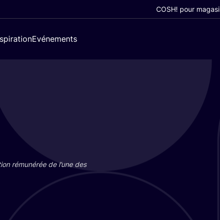
COSH! pour magasi
nspiration
Evénements
tion rému­né­rée de l’une des