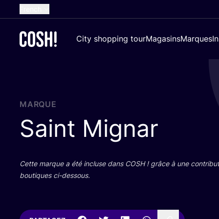
French
English
City shopping tour
Magasins
Marques
I
Dutch
Spanish
German
Croatian
MARQUE
Saint Mignar
Cette marque a été incluse dans
COSH
! grâce à une contri­bu­
bou­tiques ci-dessous.