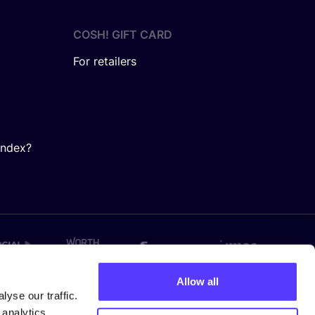
COSH! GIFT CARD
For retailers
Index?
Allow all
yse our traffic.
 analytics