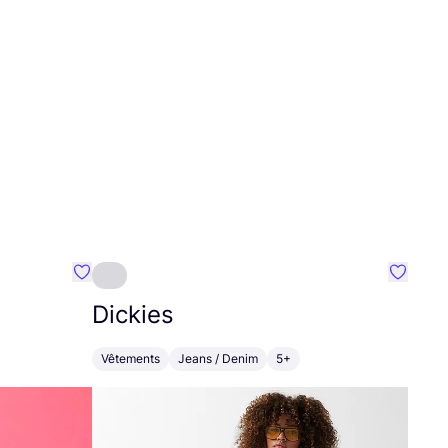
Préféré {nom}
Préféré
Dickies
Vêtements
Jeans / Denim
5+