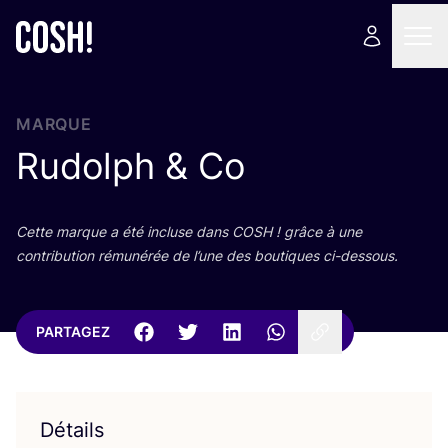
MARQUE
Rudolph
&
Co
Cette marque a été incluse dans
COSH
! grâce à une
contri­bu­tion rému­né­rée de l’une des bou­tiques ci-dessous.
PARTAGEZ
Détails