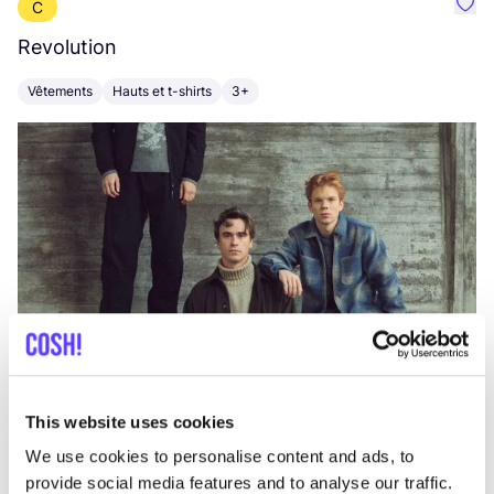
C
Préf
Revolution
E
Vêtements
Hauts et t-shirts
3+
V
This website uses cookies
We use cookies to personalise content and ads, to
provide social media features and to analyse our traffic.