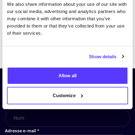
We also share information about your use of our site with
our social media, advertising and analytics partners who
may combine it with other information that you’ve
provided to them or that they’ve collected from your use
of their services.
Previous
Next
Show details
Allow all
Inscrivez-vous à notre lettre
d’information et restez informé !
Customize
Nom
*
Adresse e-mail
*