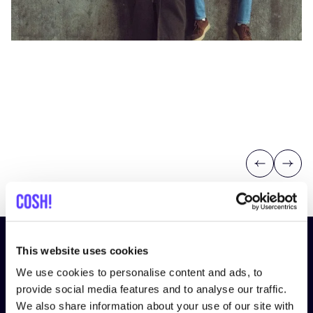
Previous
Next
Inscrivez-vous à notre lettre
This website uses cookies
d’information et restez informé !
We use cookies to personalise content and ads, to
provide social media features and to analyse our traffic.
Nom
*
We also share information about your use of our site with