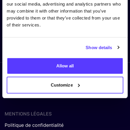
our social media, advertising and analytics partners who
may combine it with other information that you’ve
provided to them or that they’ve collected from your use
Adresse e-mail
*
of their services.
Envoyer
Show details
Allow all
Suivez nous
Customize
MENTIONS LÉGALES
Politique de confidentialité