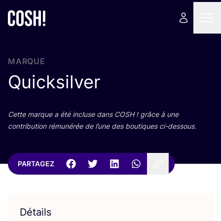
MARQUE
Quicksilver
Cette marque a été incluse dans
COSH
! grâce à une
contri­bu­tion rému­né­rée de l’une des bou­tiques ci-dessous.
PARTAGEZ
Détails