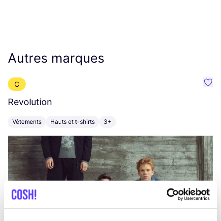
Autres marques
C
Préf
Revolution
E
Vêtements
Hauts et t-shirts
3+
V