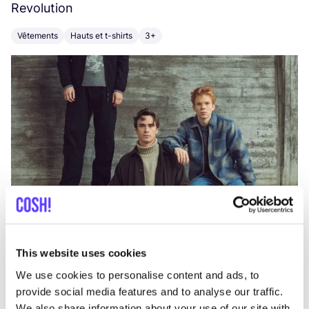
Revolution
E
Vêtements
Hauts et t-shirts
3+
V
This website uses cookies
We use cookies to personalise content and ads, to
provide social media features and to analyse our traffic.
We also share information about your use of our site with