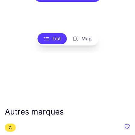
List
Map
Autres marques
C
Préf