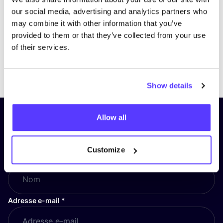
our social media, advertising and analytics partners who
may combine it with other information that you’ve
provided to them or that they’ve collected from your use
of their services.
Previous
Next
Show details
Allow all
Inscrivez-vous à notre lettre
d’information et restez informé !
Customize
Nom
*
Adresse e-mail
*