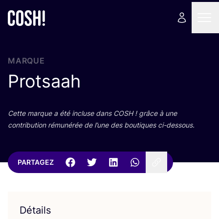
MARQUE
Protsaah
Cette marque a été incluse dans
COSH
! grâce à une
contri­bu­tion rému­né­rée de l’une des bou­tiques ci-dessous.
PARTAGEZ
Détails