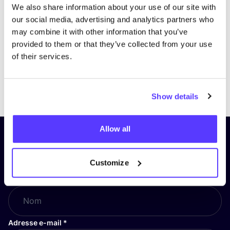
We also share information about your use of our site with
our social media, advertising and analytics partners who
may combine it with other information that you’ve
provided to them or that they’ve collected from your use
of their services.
Previous
Next
Show details
Allow all
Inscrivez-vous à notre lettre
d’information et restez informé !
Customize
Nom
*
Adresse e-mail
*