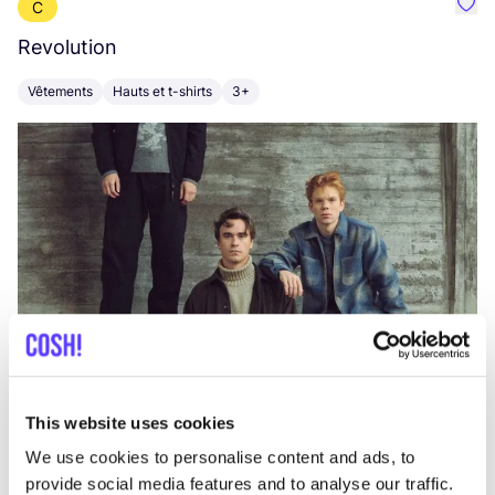
C
Préf
Revolution
E
Vêtements
Hauts et t-shirts
3+
V
This website uses cookies
We use cookies to personalise content and ads, to
provide social media features and to analyse our traffic.