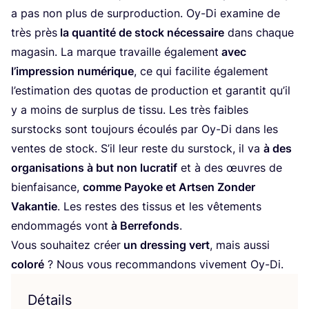
a pas non plus de sur­pro­duc­tion. Oy-Di exa­mine de
très près
la quan­ti­té de stock néces­saire
dans chaque
maga­sin. La marque tra­vaille éga­le­ment
avec
l’im­pres­sion numé­rique
, ce qui faci­lite éga­le­ment
l’es­ti­ma­tion des quo­tas de pro­duc­tion et garan­tit qu’il
y a moins de sur­plus de tis­su. Les très faibles
sur­stocks sont tou­jours écou­lés par Oy-Di dans les
ventes de stock. S’il leur reste du sur­stock, il va
à des
orga­ni­sa­tions à but non lucra­tif
et à des œuvres de
bien­fai­sance,
comme Payoke et Art­sen Zon­der
Vakan­tie
. Les restes des tis­sus et les vête­ments
endom­ma­gés vont
à Ber­re­fonds
.
Vous sou­hai­tez créer
un dres­sing vert
, mais aus­si
colo­ré
? Nous vous recom­man­dons vive­ment Oy-Di.
Détails