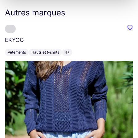
Autres marques
Préf
EKYOG
D
Vêtements
Hauts et t-shirts
4+
V