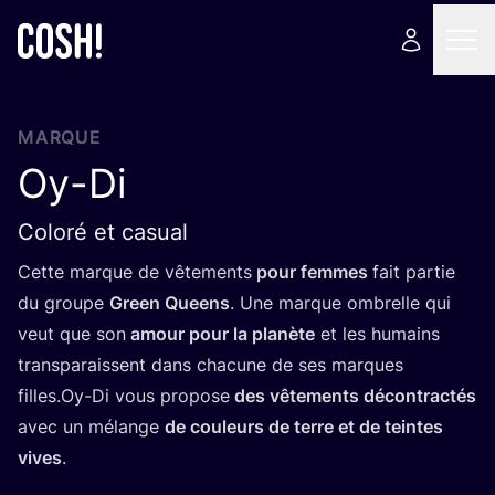
MARQUE
Oy-Di
Coloré et casual
Cette marque de vête­ments
pour femmes
fait par­tie
du groupe
Green Queens
. Une marque ombrelle qui
veut que son
amour pour la pla­nète
et les humains
trans­pa­raissent dans cha­cune de ses marques
filles.Oy-Di vous pro­pose
des vête­ments décon­trac­tés
avec un mélange
de cou­leurs de terre et de teintes
vives
.