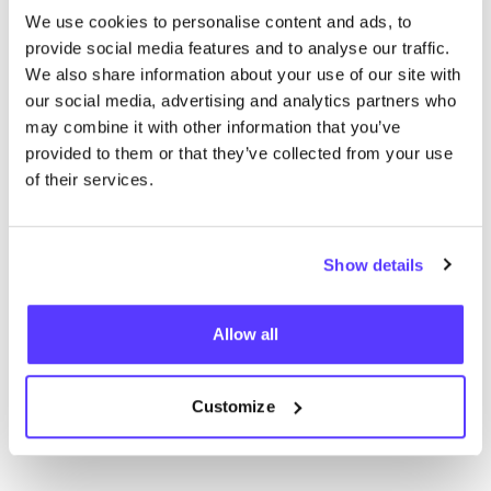
We use cookies to personalise content and ads, to
trouver des résultats correspondant à vos critères
provide social media features and to analyse our traffic.
de recherche
We also share information about your use of our site with
our social media, advertising and analytics partners who
Voir tous les magasins
may combine it with other information that you’ve
provided to them or that they’ve collected from your use
of their services.
Show details
List
Map
Allow all
Customize