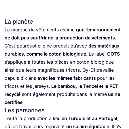
La planète
La marque de vête­ments estime
que l’en­vi­ron­ne­ment
ne doit pas souf­frir de la pro­duc­tion de vête­ments
.
C’est pour­quoi elle ne pro­duit qu’a­vec
des maté­riaux
durables
,
comme le coton bio­lo­gique
. Le label
GOTS
s’ap­plique à toutes les pièces en coton bio­lo­gique
ain­si qu’à leurs magni­fiques tri­cots. Oy-Di tra­vaille
depuis dix ans
avec les mêmes fabri­cants
pour les
tri­cots et les jer­seys.
Le bam­bou, le Ten­cel et le
PET
recy­clé
sont éga­le­ment pro­duits dans la même
usine
cer­ti­fiée
.
Les personnes
Toute la pro­duc­tion a lieu
en Tur­quie et au Por­tu­gal
,
où les tra­vailleurs reçoivent
un salaire équi­table
. Il n’y