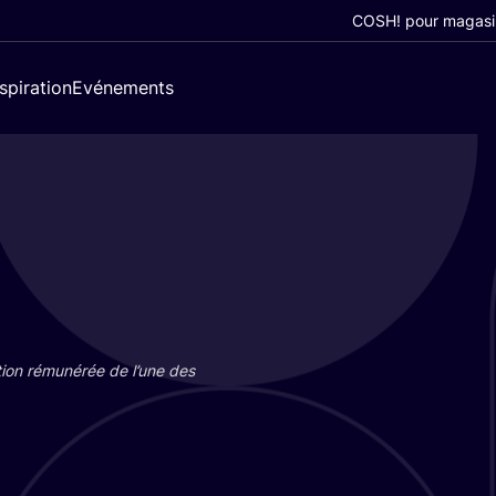
COSH! pour magasi
nspiration
Evénements
tion rému­né­rée de l’une des