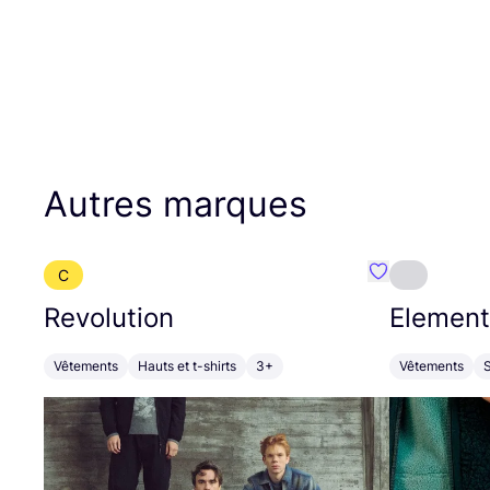
Autres marques
C
Préféré {nom}
Revolution
Element
Vêtements
Hauts et t-shirts
3+
Vêtements