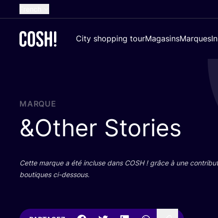
French
English
City shopping tour
Magasins
Marques
I
Dutch
Spanish
German
Croatian
MARQUE
&
Other Stories
Cette marque a été incluse dans
COSH
! grâce à une contri­bu­
bou­tiques ci-dessous.