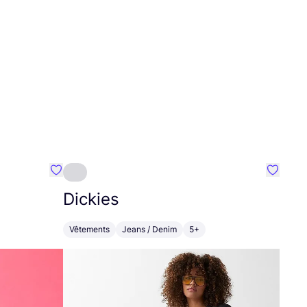
Préféré {nom}
Préféré
Dickies
Vêtements
Jeans / Denim
5+