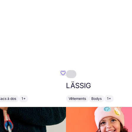
Préféré {nom}
LÄSSIG
Sacs à dos
1+
Vêtements
Bodys
1+