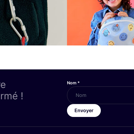
re
Nom
*
ormé !
Envoyer