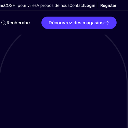
ns
COSH! pour villes
Á propos de nous
Contact
Login
Register
Recherche
Découvrez des magasins