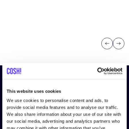
Previous
Next
Inscrivez-vous à notre lettre
d’information et restez informé !
This website uses cookies
We use cookies to personalise content and ads, to
Nom
*
provide social media features and to analyse our traffic.
We also share information about your use of our site with
our social media, advertising and analytics partners who
Adresse e-mail
*
may combine it with other information that you’ve