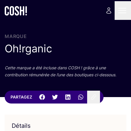
MARQUE
Oh!rganic
Cette marque a été incluse dans
COSH
! grâce à une
contri­bu­tion rému­né­rée de l’une des bou­tiques ci-dessous.
PARTAGEZ
Détails