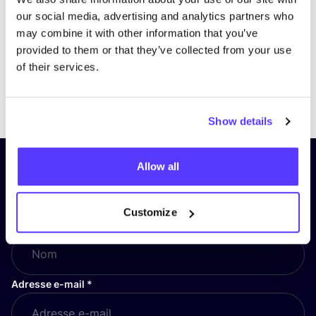
our social media, advertising and analytics partners who
may combine it with other information that you’ve
provided to them or that they’ve collected from your use
of their services.
Previous
Next
Show details
Allow all
Inscrivez-vous à notre lettre
d’information et restez informé !
Customize
Nom
*
Adresse e-mail
*