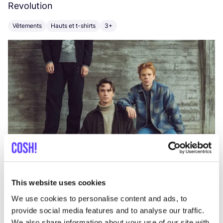
Revolution
E
Vêtements
Hauts et t-shirts
3+
V
This website uses cookies
We use cookies to personalise content and ads, to
provide social media features and to analyse our traffic.
We also share information about your use of our site with