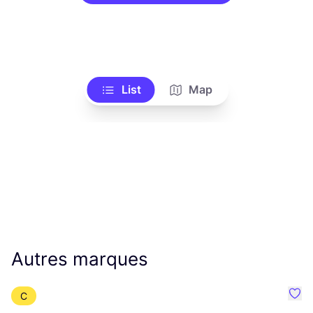
List
Map
Autres marques
C
Préf