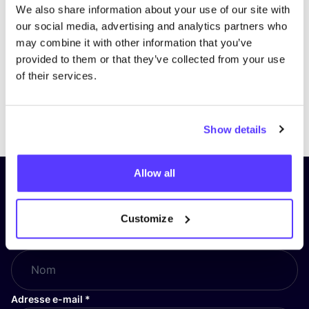
We also share information about your use of our site with
our social media, advertising and analytics partners who
may combine it with other information that you’ve
provided to them or that they’ve collected from your use
of their services.
Previous
Next
Show details
Allow all
Inscrivez-vous à notre lettre
d’information et restez informé !
Customize
Nom
*
Adresse e-mail
*