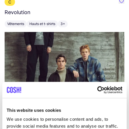
C
Préf
Revolution
E
Vêtements
Hauts et t-shirts
3+
V
This website uses cookies
We use cookies to personalise content and ads, to
provide social media features and to analyse our traffic.