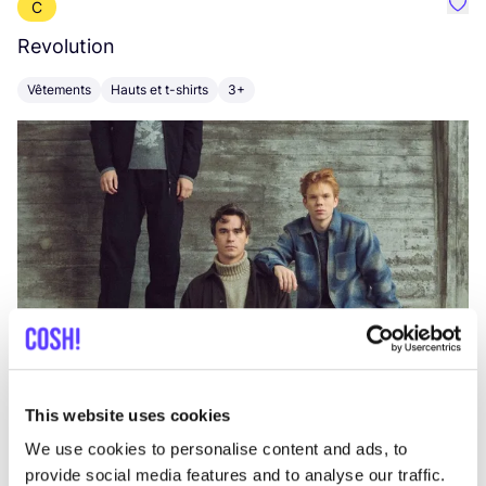
C
Préf
Revolution
E
Vêtements
Hauts et t-shirts
3+
V
This website uses cookies
We use cookies to personalise content and ads, to
provide social media features and to analyse our traffic.