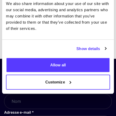
We also share information about your use of our site with
our social media, advertising and analytics partners who
may combine it with other information that you’ve
provided to them or that they’ve collected from your use
of their services.
Previous
Next
Show details
Allow all
Inscrivez-vous à notre lettre
d’information et restez informé !
Customize
Nom
*
Adresse e-mail
*