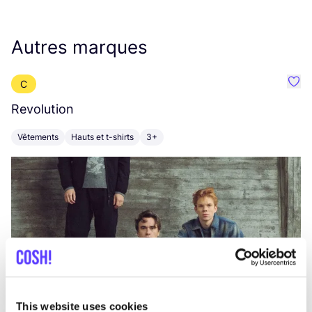
Autres marques
C
Préf
Revolution
E
Vêtements
Hauts et t-shirts
3+
V
This website uses cookies