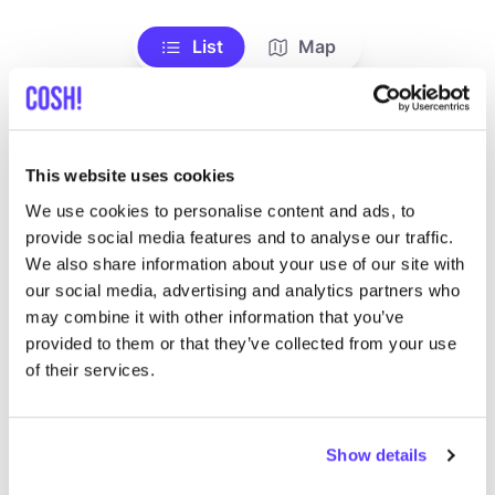
List
Map
This website uses cookies
We use cookies to personalise content and ads, to
provide social media features and to analyse our traffic.
We also share information about your use of our site with
our social media, advertising and analytics partners who
Autres marques
may combine it with other information that you’ve
provided to them or that they’ve collected from your use
of their services.
C
Préf
Revolution
E
Show details
Vêtements
Hauts et t-shirts
3+
V