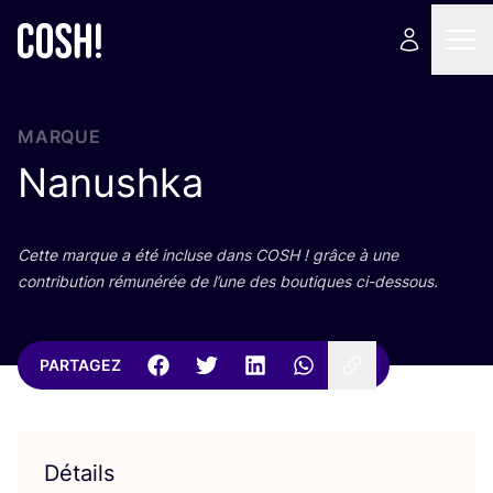
MARQUE
Nanushka
Cette marque a été incluse dans
COSH
! grâce à une
contri­bu­tion rému­né­rée de l’une des bou­tiques ci-dessous.
PARTAGEZ
Détails