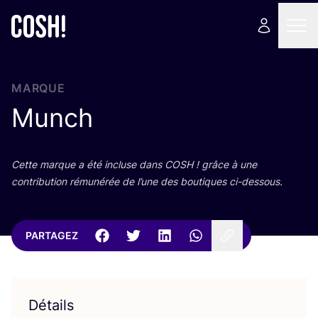
MARQUE
Munch
Cette marque a été incluse dans
COSH
! grâce à une
contri­bu­tion rému­né­rée de l’une des bou­tiques ci-dessous.
PARTAGEZ
Détails