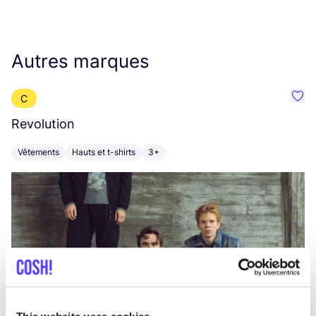
Autres marques
C
Préf
Revolution
E
Vêtements
Hauts et t-shirts
3+
V