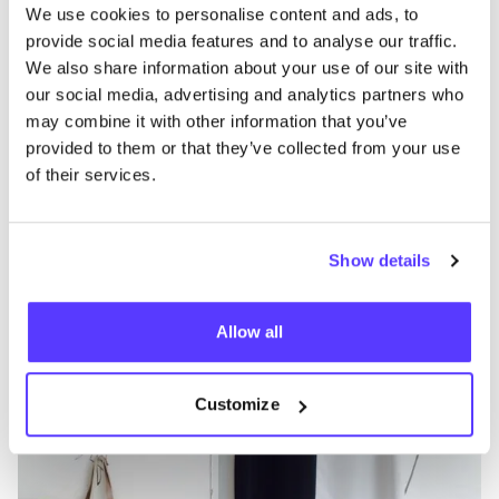
We use cookies to personalise content and ads, to
provide social media features and to analyse our traffic.
Autres marques
We also share information about your use of our site with
our social media, advertising and analytics partners who
A
Préf
may combine it with other information that you’ve
provided to them or that they’ve collected from your use
Annet Veerbeek Styling
T
of their services.
Vêtements
Bijoux
1+
V
Show details
Allow all
Customize