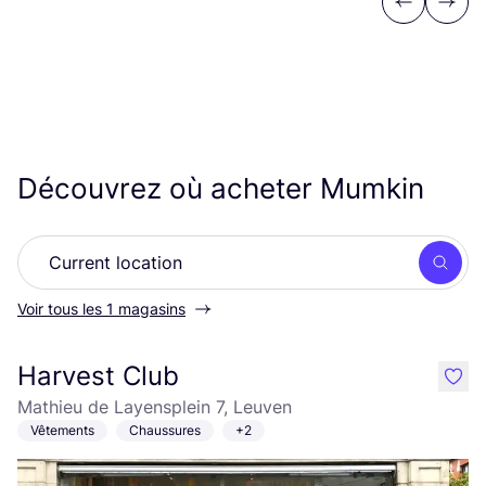
Previous
Next
Découvrez où acheter Mumkin
Rech
Voir tous les 1 magasins
Harvest Club
like
Mathieu de Layensplein 7, Leuven
Vêtements
Chaussures
+2