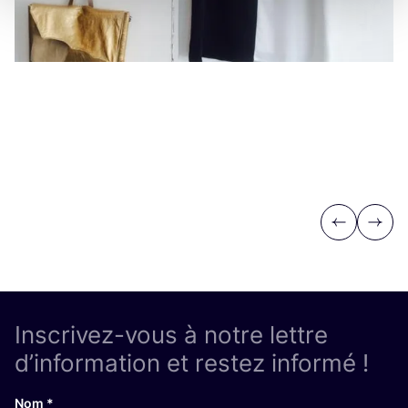
Vi
Previous
Next
Inscrivez-vous à notre lettre
d’information et restez informé !
Nom
*