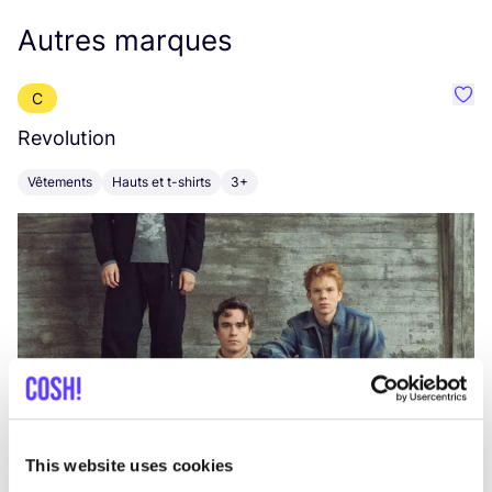
Autres marques
C
Préf
Revolution
E
Vêtements
Hauts et t-shirts
3+
V
This website uses cookies