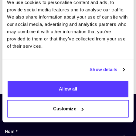
We use cookies to personalise content and ads, to
provide social media features and to analyse our traffic.
We also share information about your use of our site with
our social media, advertising and analytics partners who
may combine it with other information that you’ve
provided to them or that they’ve collected from your use
of their services.
Show details
Previous
Next
Allow all
Inscrivez-vous à notre lettre
Customize
d’information et restez informé !
Nom
*