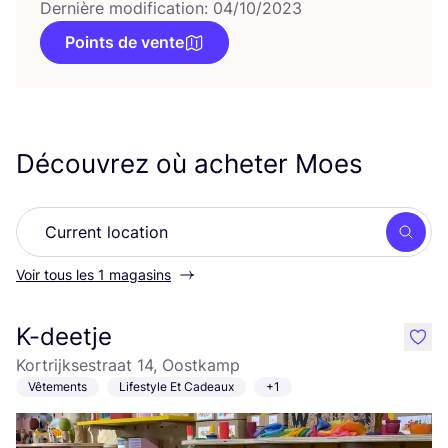
Dernière modification: 04/10/2023
Points de vente
Découvrez où acheter Moes
Rech
Voir tous les 1 magasins
K-deetje
like
Kortrijksestraat 14, Oostkamp
Vêtements
Lifestyle Et Cadeaux
+1