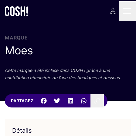
MARQUE
Moes
Cette marque a été incluse dans
COSH
! grâce à une
contri­bu­tion rému­né­rée de l’une des bou­tiques ci-dessous.
PARTAGEZ
Détails