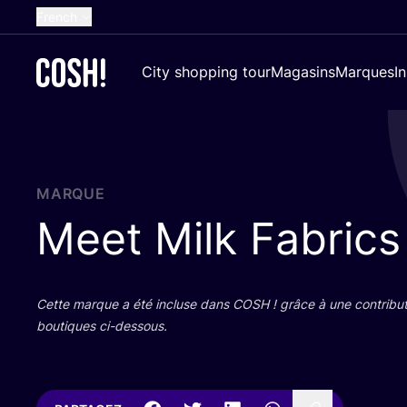
French
English
City shopping tour
Magasins
Marques
I
Dutch
Spanish
German
Croatian
MARQUE
Meet Milk Fabrics
Cette marque a été incluse dans
COSH
! grâce à une contri­bu­
bou­tiques ci-dessous.