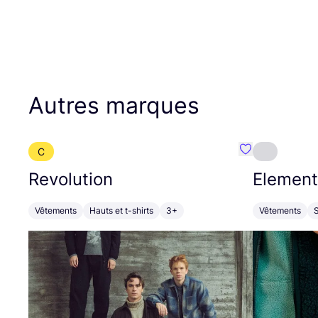
Autres marques
C
Préféré {nom}
Revolution
Element
Vêtements
Hauts et t-shirts
3+
Vêtements