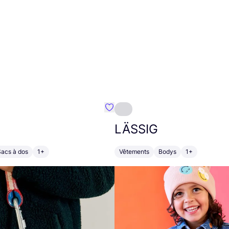
Préféré {nom}
LÄSSIG
Sacs à dos
1+
Vêtements
Bodys
1+