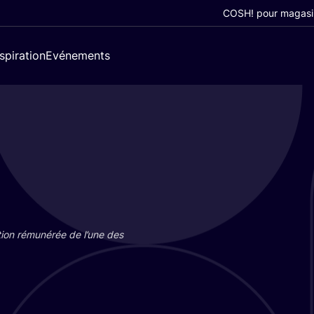
COSH! pour magasi
nspiration
Evénements
tion rému­né­rée de l’une des