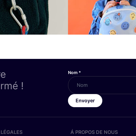
re
Nom
*
ormé !
Envoyer
 LÉGALES
Á PROPOS DE NOUS