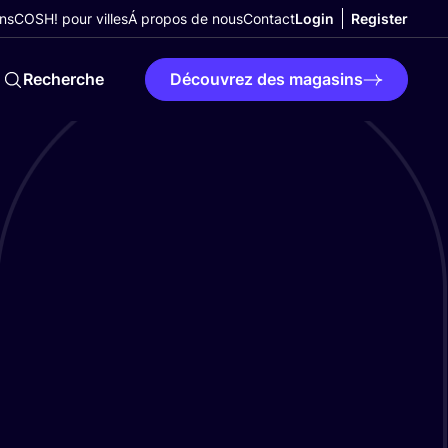
ns
COSH! pour villes
Á propos de nous
Contact
Login
Register
Recherche
Découvrez des magasins