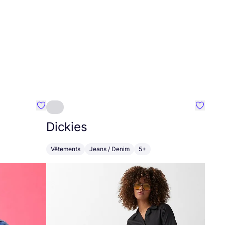
Préféré {nom}
Préféré
Dickies
Vêtements
Jeans / Denim
5+