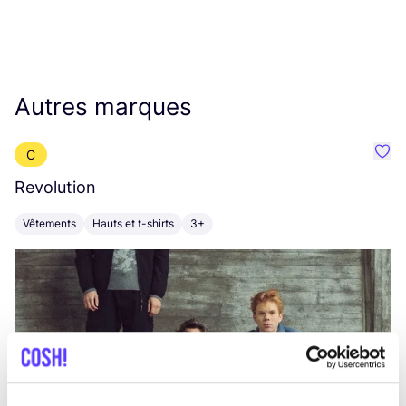
Autres marques
C
Préf
Revolution
E
Vêtements
Hauts et t-shirts
3+
V