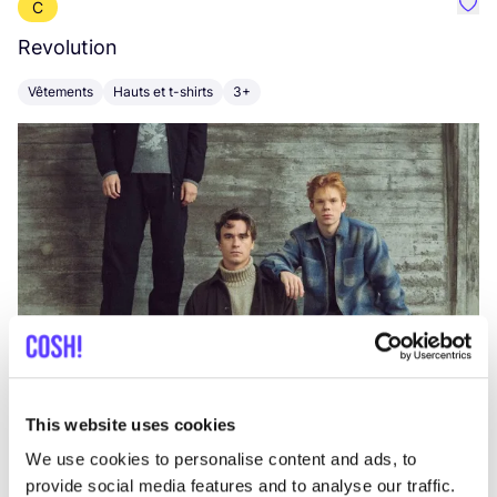
C
Préf
Revolution
E
Vêtements
Hauts et t-shirts
3+
V
This website uses cookies
We use cookies to personalise content and ads, to
provide social media features and to analyse our traffic.