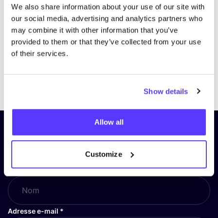
We also share information about your use of our site with
our social media, advertising and analytics partners who
may combine it with other information that you’ve
provided to them or that they’ve collected from your use
of their services.
Previous
Next
Show details
Allow all
Inscrivez-vous à notre lettre
d’information et restez informé !
Customize
Nom
*
Adresse e-mail
*