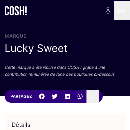
MARQUE
Lucky Sweet
Cette marque a été incluse dans
COSH
! grâce à une
contri­bu­tion rému­né­rée de l’une des bou­tiques ci-dessous.
PARTAGEZ
Détails