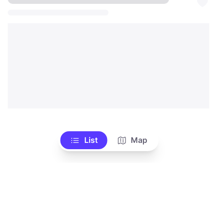
List
Map