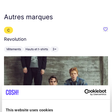
Autres marques
C
Préf
Revolution
E
Vêtements
Hauts et t-shirts
3+
V
This website uses cookies