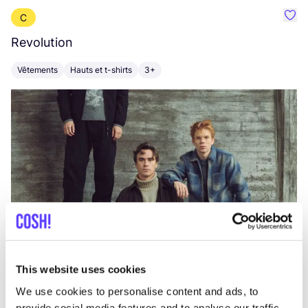
C
Préf
Revolution
E
Vêtements
Hauts et t-shirts
3+
V
This website uses cookies
We use cookies to personalise content and ads, to
provide social media features and to analyse our traffic.