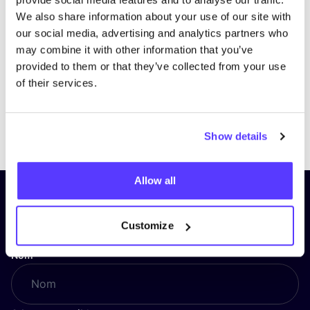
We also share information about your use of our site with
our social media, advertising and analytics partners who
may combine it with other information that you’ve
provided to them or that they’ve collected from your use
of their services.
Previous
Next
Show details
Allow all
Inscrivez-vous à notre lettre
d’information et restez informé !
Customize
Nom
*