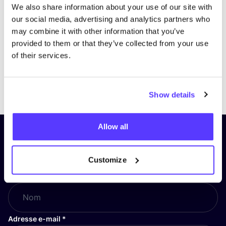
We also share information about your use of our site with
our social media, advertising and analytics partners who
may combine it with other information that you’ve
provided to them or that they’ve collected from your use
of their services.
Previous
Next
Show details
Allow all
Inscrivez-vous à notre lettre
d’information et restez informé !
Customize
Nom
*
Adresse e-mail
*