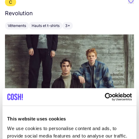
C
Préf
Revolution
E
Vêtements
Hauts et t-shirts
3+
V
This website uses cookies
We use cookies to personalise content and ads, to
provide social media features and to analyse our traffic.