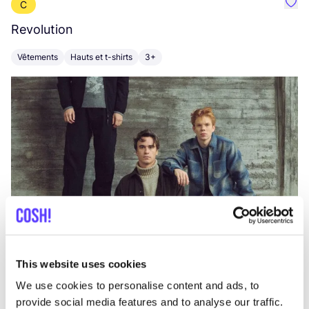
C
Préf
Revolution
E
Vêtements
Hauts et t-shirts
3+
V
This website uses cookies
We use cookies to personalise content and ads, to
provide social media features and to analyse our traffic.