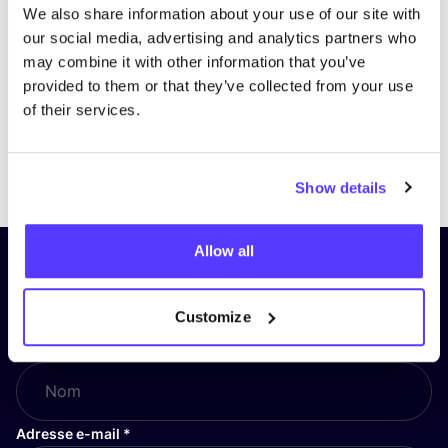
We also share information about your use of our site with
our social media, advertising and analytics partners who
may combine it with other information that you’ve
provided to them or that they’ve collected from your use
of their services.
Previous
Next
Show details
Allow all
Inscrivez-vous à notre lettre
d’information et restez informé !
Customize
Nom
*
Adresse e-mail
*