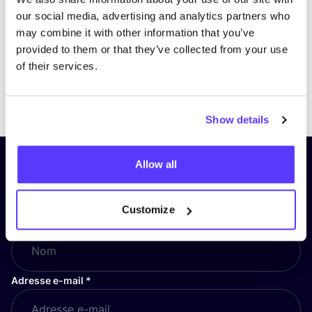
our social media, advertising and analytics partners who
may combine it with other information that you’ve
provided to them or that they’ve collected from your use
of their services.
Previous
Next
Show details
Allow all
Inscrivez-vous à notre lettre
d’information et restez informé !
Customize
Nom
*
Adresse e-mail
*