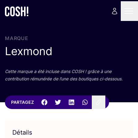
MARQUE
Lexmond
Cette marque a été incluse dans
COSH
! grâce à une
contri­bu­tion rému­né­rée de l’une des bou­tiques ci-dessous.
PARTAGEZ
Détails