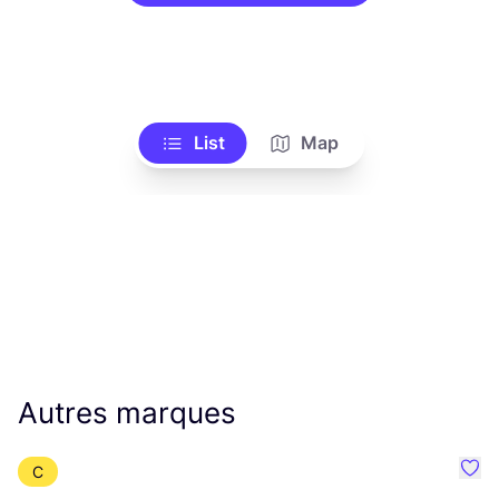
List
Map
Autres marques
C
Préf