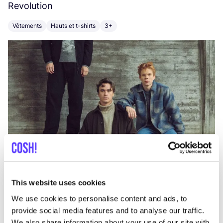
Revolution
E
Vêtements
Hauts et t-shirts
3+
V
This website uses cookies
We use cookies to personalise content and ads, to
provide social media features and to analyse our traffic.
We also share information about your use of our site with