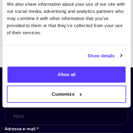
We also share information about your use of our site with
our social media, advertising and analytics partners who
may combine it with other information that you’ve
provided to them or that they’ve collected from your use
of their services.
Previous
Next
Show details
Allow all
Inscrivez-vous à notre lettre
d’information et restez informé !
Customize
Nom
*
Adresse e-mail
*