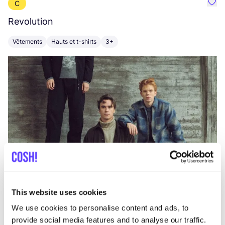
C
Préf
Revolution
E
Vêtements
Hauts et t-shirts
3+
V
This website uses cookies
We use cookies to personalise content and ads, to
provide social media features and to analyse our traffic.