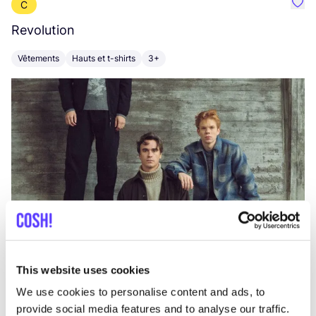
C
Préf
Revolution
E
Vêtements
Hauts et t-shirts
3+
V
This website uses cookies
We use cookies to personalise content and ads, to
provide social media features and to analyse our traffic.