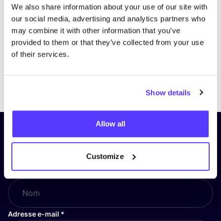
We also share information about your use of our site with
our social media, advertising and analytics partners who
may combine it with other information that you’ve
provided to them or that they’ve collected from your use
of their services.
Previous
Next
Show details
Allow all
Inscrivez-vous à notre lettre
d’information et restez informé !
Customize
Nom
*
Adresse e-mail
*