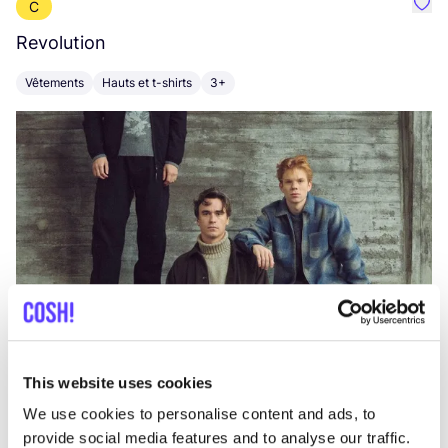
C
Préf
Revolution
E
Vêtements
Hauts et t-shirts
3+
V
This website uses cookies
We use cookies to personalise content and ads, to
provide social media features and to analyse our traffic.