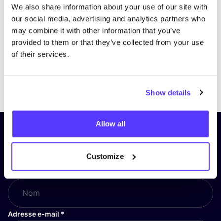
We also share information about your use of our site with
our social media, advertising and analytics partners who
may combine it with other information that you’ve
provided to them or that they’ve collected from your use
of their services.
Previous
Next
Show details
Allow all
Inscrivez-vous à notre lettre
d’information et restez informé !
Customize
Nom
*
Adresse e-mail
*