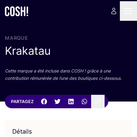
MARQUE
Krakatau
Cette marque a été incluse dans
COSH
! grâce à une
contri­bu­tion rému­né­rée de l’une des bou­tiques ci-dessous.
PARTAGEZ
Détails