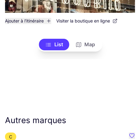
Ajouter à l'itinéraire
Visiter la boutique en ligne
List
Map
Autres marques
C
Préf