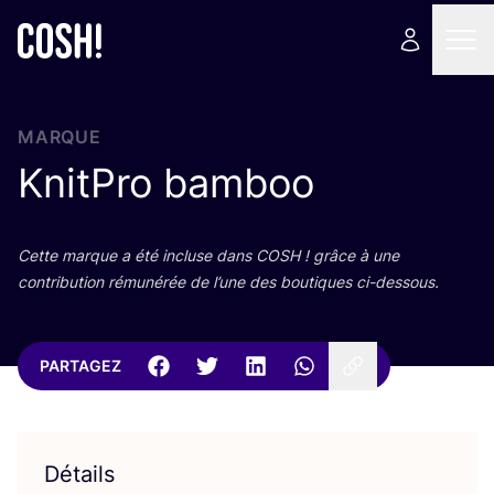
MARQUE
KnitPro bamboo
Cette marque a été incluse dans
COSH
! grâce à une
contri­bu­tion rému­né­rée de l’une des bou­tiques ci-dessous.
PARTAGEZ
Détails