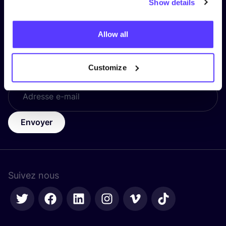
Show details
d’information et restez informé !
Nom
*
Allow all
Customize
Adresse e-mail
*
Envoyer
Suivez nous