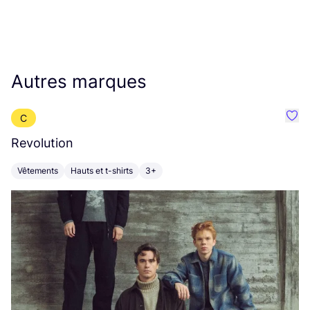
Autres marques
C
Préf
Revolution
E
Vêtements
Hauts et t-shirts
3+
V