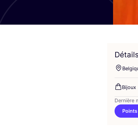
Détail
Bel­giq
Bijoux
Dernière 
Points