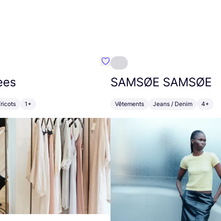
Préféré {nom}
ees
SAMSØE
SAMSØE
ricots
1+
Vêtements
Jeans / Denim
4+