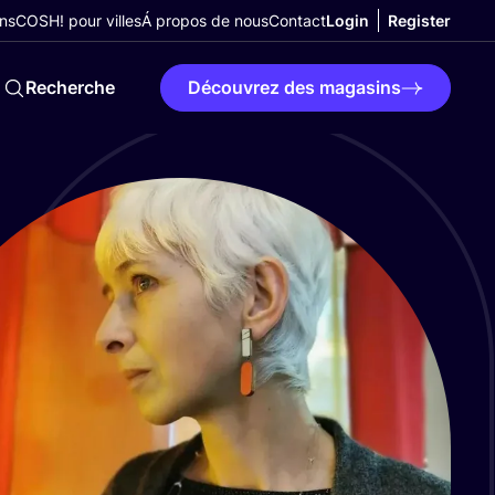
ns
COSH! pour villes
Á propos de nous
Contact
Login
Register
Recherche
Découvrez des magasins