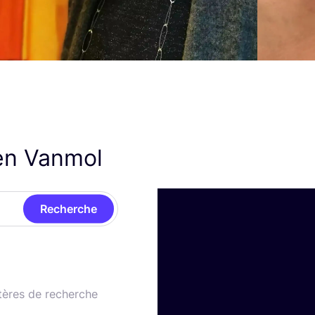
ren Vanmol
Recherche
tères de recherche