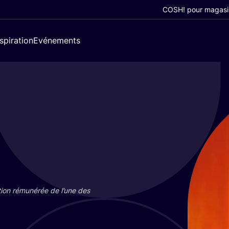
COSH! pour magasi
nspiration
Evénements
tion rému­né­rée de l’une des