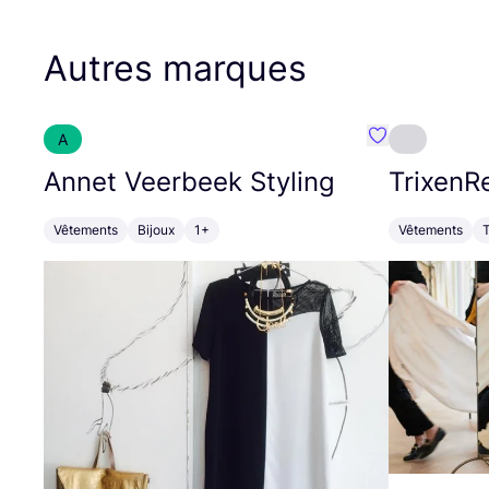
Autres marques
A
Préféré {nom}
Annet Veerbeek Styling
TrixenR
Vêtements
Bijoux
1+
Vêtements
T