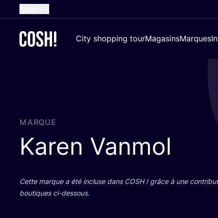
French
English
City shopping tour
Magasins
Marques
I
Dutch
Spanish
German
Croatian
MARQUE
Karen Vanmol
Cette marque a été incluse dans
COSH
! grâce à une contri­bu­
bou­tiques ci-dessous.