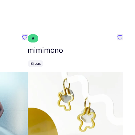
B
Préféré {nom}
Préféré
mimimono
Bijoux