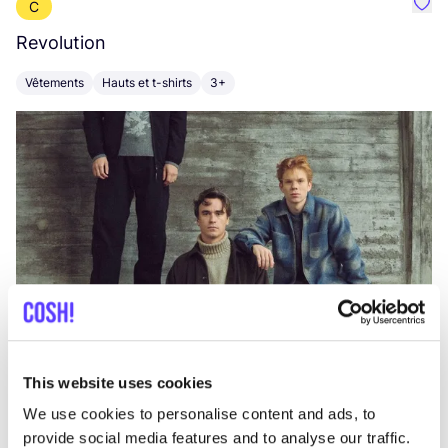
C
Préf
Revolution
E
Vêtements
Hauts et t-shirts
3+
V
This website uses cookies
We use cookies to personalise content and ads, to
provide social media features and to analyse our traffic.