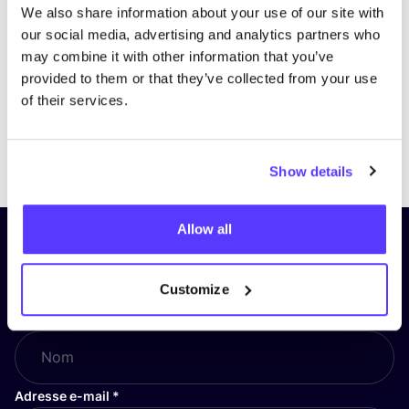
We also share information about your use of our site with
our social media, advertising and analytics partners who
may combine it with other information that you’ve
provided to them or that they’ve collected from your use
of their services.
Previous
Next
Show details
Allow all
Inscrivez-vous à notre lettre
d’information et restez informé !
Customize
Nom
*
Adresse e-mail
*